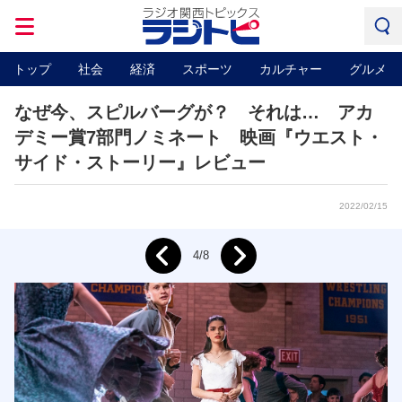
トップ
社会
経済
スポーツ
カルチャー
グルメ
なぜ今、スピルバーグが？ それは… アカ
デミー賞7部門ノミネート 映画『ウエスト・
サイド・ストーリー』レビュー
2022/02/15
Next
4/8
Prev