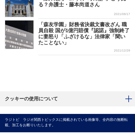
る？弁護士・藤本尚道さん
2021/08/17
「森友学園」財務省決裁文書改ざん 職
員自殺 国が1億円賠償『認諾』強制終了
に妻怒り「ふざけるな」法律家「聞い
たことない」
2021/12/29
クッキーの使用について
ラジトピ ラジオ関西トピックスに掲載されている画像等、全内容の無断転
載、加工をお断りいたします。