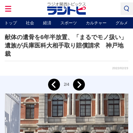
トップ
社会
経済
スポーツ
カルチャー
グルメ
献体の遺骨を6年半放置、「まるでモノ扱い」
遺族が兵庫医科大相手取り賠償請求 神戸地
裁
2022/02/23
Next
2/4
Prev