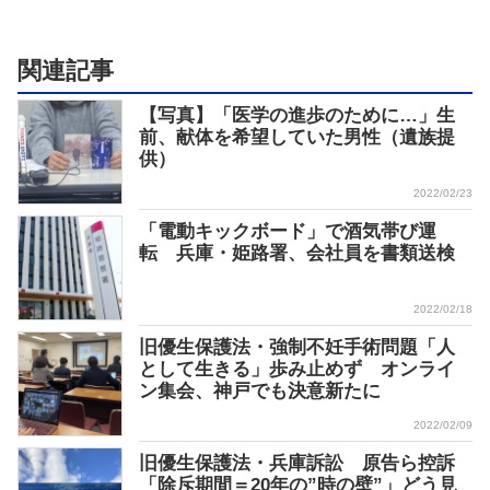
関連記事
【写真】「医学の進歩のために…」生
前、献体を希望していた男性（遺族提
供）
2022/02/23
「電動キックボード」で酒気帯び運
転 兵庫・姫路署、会社員を書類送検
2022/02/18
旧優生保護法・強制不妊手術問題「人
として生きる」歩み止めず オンライ
ン集会、神戸でも決意新たに
2022/02/09
旧優生保護法・兵庫訴訟 原告ら控訴
「除斥期間＝20年の”時の壁”」どう見