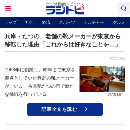
トップ
社会
経済
スポーツ
カルチャー
グルメ
兵庫・たつの、老舗の靴メーカーが東京から
移転した理由「これからは好きなことを…」
2022/03/01
1963年に創業し、昨年まで東京を
拠点としていた老舗の靴メーカー
が、いま、兵庫県たつの市で新た
な挑戦を行っている。
（写真3枚）
記事全文を読む