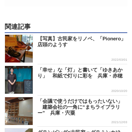
関連記事
【写真】古民家をリノベ、「Pionero」
店頭のようす
2022/03/01
「幸せ」な「灯」と書いて「ゆきあか
り」 和紙で灯りに彩を 兵庫・赤穂
2020/10/20
「会議で使うだけではもったいない」
建築会社の一角に“まちライブラリ
ー” 兵庫・宍粟
2021/12/03