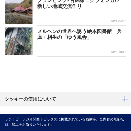
グランピング×古民家＝グラミンカ!?
新しい地域交流作り
2021/04/06
メルヘンの世界へ誘う絵本図書館 兵
庫・相生の「ゆう風舎」
2020/10/20
クッキーの使用について
ラジトピ ラジオ関西トピックスに掲載されている画像等、全内容の無断転
載、加工をお断りいたします。