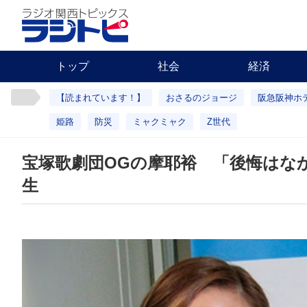
トップ
社会
経済
【読まれています！】
おさるのジョージ
阪急阪神ホ
姫路
防災
ミャクミャク
Z世代
宝塚歌劇団OGの摩耶裕 「後悔はな
生