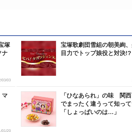
宝塚
宝塚歌劇団雪組の朝美絢、
ソナ
目力でトップ娘役と対決!?
2/03/03
・マ
「ひなあられ」の味 関西
でまったく違うって知って
「しょっぱいのは…」
1/01/20