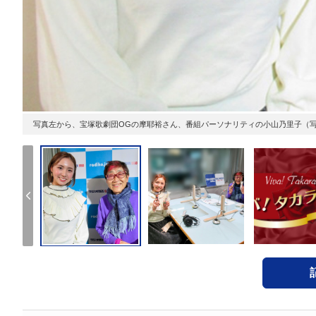
写真左から、宝塚歌劇団OGの摩耶裕さん、番組パーソナリティの小山乃里子（