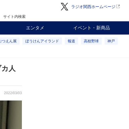
ラジオ関西ホームページ
サイト内検索
エンタメ
イベント・新商品
ぶつえん展
ぼうけんアイランド
報道
高校野球
神戸
ヅカ人
2022/03/03