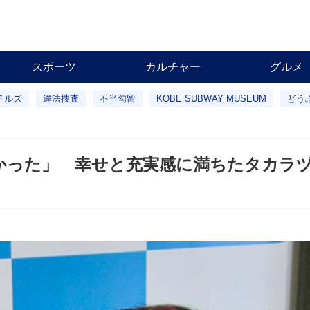
スポーツ
カルチャー
グルメ
テルズ
違法捜査
不当勾留
KOBE SUBWAY MUSEUM
どう
かった」 幸せと充実感に満ちたタカラ