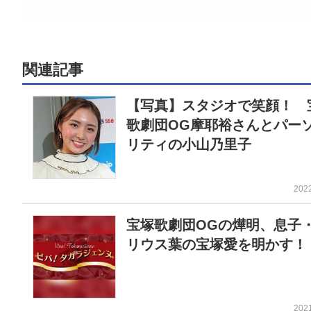
関連記事
【写真】スタジオで笑顔！ 
歌劇団OG摩耶裕さんとパー
リティの小山乃里子
202
宝塚歌劇団OGの燁明、息子
リウス葉の宝塚愛を明かす！
202