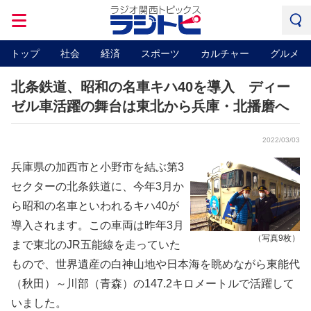
トップ
社会
経済
スポーツ
カルチャー
グルメ
北条鉄道、昭和の名車キハ40を導入 ディー
ゼル車活躍の舞台は東北から兵庫・北播磨へ
2022/03/03
兵庫県の加西市と小野市を結ぶ第3
セクターの北条鉄道に、今年3月か
ら昭和の名車といわれるキハ40が
導入されます。この車両は昨年3月
（写真9枚）
まで東北のJR五能線を走っていた
もので、世界遺産の白神山地や日本海を眺めながら東能代
（秋田）～川部（青森）の147.2キロメートルで活躍して
いました。