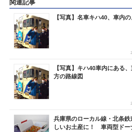
関連記事
【写真】名車キハ40、車内の
【写真】キハ40車内にある、
方の路線図
兵庫県のローカル線・北条鉄
しいお土産に！ 車両型ドー