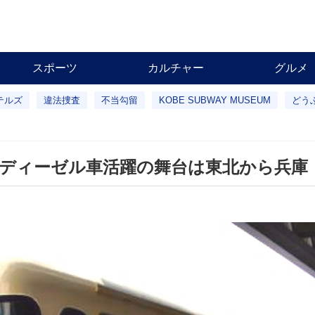
スポーツ
カルチャー
グルメ
テルズ
違法捜査
不当勾留
KOBE SUBWAY MUSEUM
どう
 ディーゼル車活躍の舞台は東北から兵庫