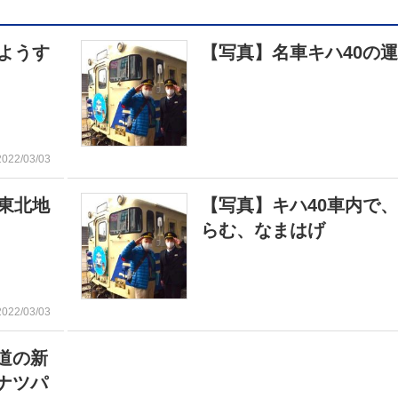
ようす
【写真】名車キハ40の
2022/03/03
東北地
【写真】キハ40車内で
らむ、なまはげ
2022/03/03
道の新
ナツパ