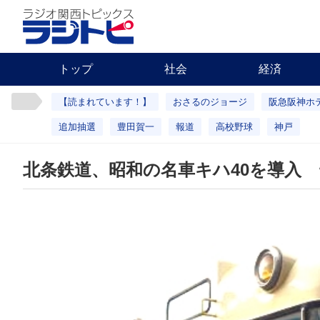
トップ
社会
経済
【読まれています！】
おさるのジョージ
阪急阪神ホ
追加抽選
豊田賀一
報道
高校野球
神戸
北条鉄道、昭和の名車キハ40を導入