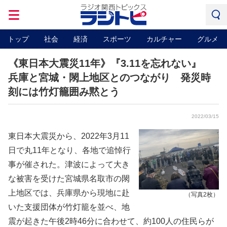
トップ
社会
経済
スポーツ
カルチャー
グルメ
《東日本大震災11年》『3.11を忘れない』
兵庫と宮城・閖上地区とのつながり 発災時
刻には竹灯籠囲み黙とう
2022/03/15
東日本大震災から、2022年3月11
日で丸11年となり、各地で追悼行
事が催された。津波によって大き
な被害を受けた宮城県名取市の閖
上地区では、兵庫県から現地に赴
（写真2枚）
いた支援団体が竹灯籠を並べ、地
震が起きた午後2時46分に合わせて、約100人の住民らが