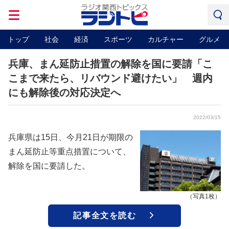
トップ
社会
経済
スポーツ
カルチャー
グルメ
兵庫、まん延防止措置の解除を国に要請「こ
こまで来たら、リバウンド避けたい」 週内
にも解除後の対応決定へ
2022/03/15
兵庫県は15日、今月21日が期限の
まん延防止等重点措置について、
解除を国に要請した。
（写真1枚）
記事全文を読む