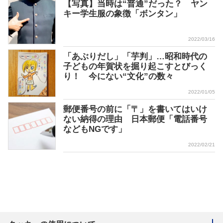
【写真】当時は“普通”だった？ ヤン
キー学生服の象徴「ボンタン」
2022/03/16
「あぶりだし」「芋判」…昭和時代の
子どもの年賀状を掘り起こすとびっく
り！ 今にない“文化”の数々
2022/01/05
郵便番号の前に「〒」を書いてはいけ
ない納得の理由 日本郵便「電話番号
などもNGです」
2022/02/21