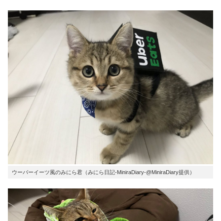
ウーバーイーツ風のみにら君（みにら日記-MiniraDiary-@MiniraDiary提供）