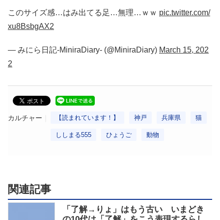
このサイズ感…はみ出てる足…無理…ｗｗ
pic.twitter.com/
xu8BsbgAX2
— みにら日記-MiniraDiary- (@MiniraDiary)
March 15, 202
2
カルチャー
【読まれています！】
神戸
兵庫県
猫
ししまる555
ひょうご
動物
関連記事
「了解→りょ」はもう古い いまどき
の10代は「了解」をこう表現するらし