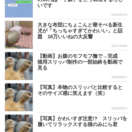
いです
2021/05/12
大きな布団にちょこんと寝そべる新生
児が「ちっちゃすぎてかわいい」と話
題 16万いいねの大反響
2021/10/04
【動画】お腹のモフモフ撫で→完成
猫用スリッパ制作の一部始終を動画で
見る
2022/03/17
【写真】本物のスリッパと比較すると
そのサイズ感に笑えます（笑）
2022/03/17
【写真】かわいすぎ注意!? スリッパを
履いてリラックスする猫のみにら君