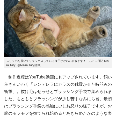
スリッパを履いてリラックスしている様子がかわいすぎます！（みにら日記-Mini
raDiary- @MiniraDiary提供）
制作過程はYouTube動画にもアップされています。飼い
主さんいわく「シンデレラにガラスの靴履かせた時並みの
衝撃」。抜け毛はせっせとブラッシング手袋で集められま
した。もともとブラッシングが少し苦手なみにら君。最初
はブラッシング手袋の感触に少しお怒りの様子ですが、お
腹のモフモフを撫でられ始めるとあきらめたかのような表