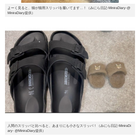
よーく見ると、猫が猫用スリッパを履いてます…！（みにら日記-MiniraDiary-@
MiniraDiary提供）
人間のスリッパと比べると、あまりにも小さなスリッパ！（みにら日記-MiniraDi
ary- @MiniraDiary提供）