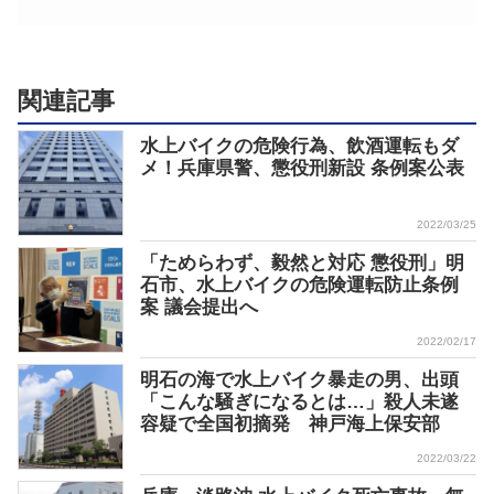
関連記事
水上バイクの危険行為、飲酒運転もダ
メ！兵庫県警、懲役刑新設 条例案公表
2022/03/25
「ためらわず、毅然と対応 懲役刑」明
石市、水上バイクの危険運転防止条例
案 議会提出へ
2022/02/17
明石の海で水上バイク暴走の男、出頭
「こんな騒ぎになるとは…」殺人未遂
容疑で全国初摘発 神戸海上保安部
2022/03/22