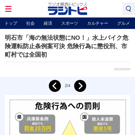
トップ
社会
経済
スポーツ
カルチャー
グルメ
明石市「海の無法状態にNO！」水上バイク危
険運転防止条例案可決 危険行為に懲役刑、市
町村では全国初
2022/03/26
Next
2/4
Prev