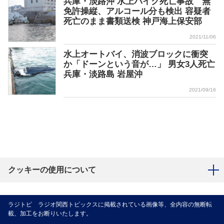
兵庫・淡路沖 水上バイク死亡事故 無
免許操縦、アルコール分も検出 容疑者
死亡のまま書類送検 神戸海上保安部
2021/11/06
水上オートバイ、消波ブロックに衝突
か「ドーンという音が…」 男女3人死亡
兵庫・淡路島 岩屋沖
2021/09/16
クッキーの使用について
ラジトピ ラジオ関西トピックスに掲載されている画像等、全内容の無断転
載、加工をお断りいたします。