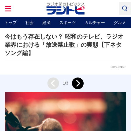
トップ
社会
経済
スポーツ
カルチャー
グルメ
今はもう存在しない？ 昭和のテレビ、ラジオ
業界における「放送禁止歌」の実態【下ネタ
ソング編】
2022/03/28
Next
1/3
Prev