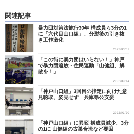
関連記事
暴力団対策法施行30年 構成員ら3分の1
に「六代目山口組」、分裂後の引き抜
き工作激化
2022/03/31
「この街に暴力団はいらない！」神戸
で暴力団追放・住民運動「山健組、解
散を！」
2022/03/14
「神戸山口組」3回目の指定に向けた意
見聴取、姿見せず 兵庫県公安委
2022/01/20
「神戸山口組」に異変 構成員減少、3分
の1に 山健組の古巣合流など要因