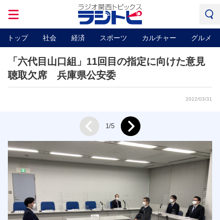
トップ
社会
経済
スポーツ
カルチャー
グルメ
「六代目山口組」11回目の指定に向けた意見
聴取欠席 兵庫県公安委
2022/03/31
Next
1/5
Prev