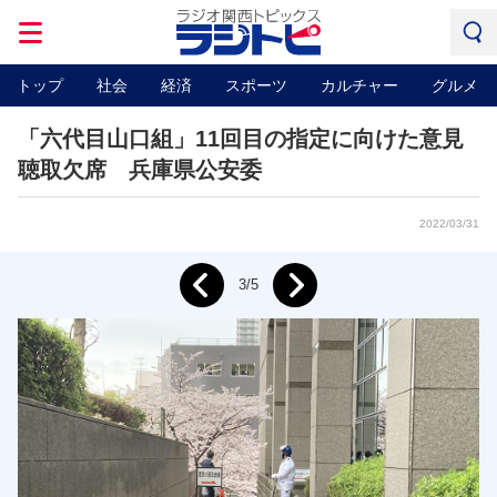
トップ
社会
経済
スポーツ
カルチャー
グルメ
「六代目山口組」11回目の指定に向けた意見
聴取欠席 兵庫県公安委
2022/03/31
Next
3/5
Prev