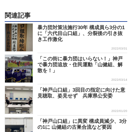
関連記事
暴力団対策法施行30年 構成員ら3分の1
に「六代目山口組」、分裂後の引き抜
き工作激化
2022/03/31
「この街に暴力団はいらない！」神戸
で暴力団追放・住民運動「山健組、解
散を！」
2022/03/14
「神戸山口組」3回目の指定に向けた意
見聴取、姿見せず 兵庫県公安委
2022/01/20
「神戸山口組」に異変 構成員減少、3分
の1に 山健組の古巣合流など要因