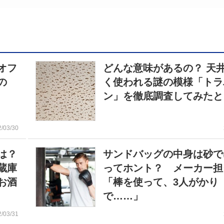
オフ
どんな意味があるの？ 天
の
く使われる謎の模様「トラ
ン」を徹底調査してみたと
2/03/30
は？
サンドバッグの中身は砂で
蔵庫
ってホント？ メーカー担
お酒
「棒を使って、3人がかり
で……」
2/03/31