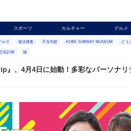
スポーツ
カルチャー
グルメ
テルズ
違法捜査
不当勾留
KOBE SUBWAY MUSEUM
どう
正化計画
猛
ip』、4月4日に始動！多彩なパーソナリ