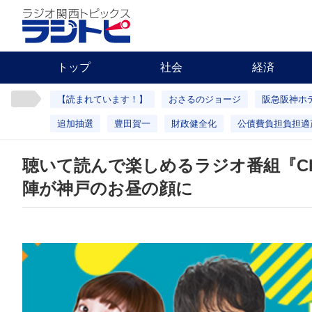
トップ
社会
経済
【読まれています！】
おさるのジョージ
阪急阪神ホ
追加抽選
豊田賀一
財政健全化
公債費負担負担適
聴いて読んで楽しめるラジオ番組『Cl
陣が神戸のお昼の顔に