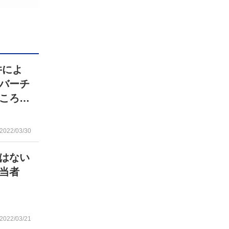
井によ
バーチ
ころ…
2022/03/30
はない
当者
2022/03/21