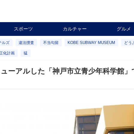
スポーツ
カルチャー
グルメ
テルズ
違法捜査
不当勾留
KOBE SUBWAY MUSEUM
どう
正化計画
猛
ニューアルした「神戸市立青少年科学館」