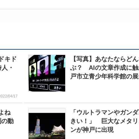
ドキド
【写真】あなたならどん
詩人・
ぶ？ AIの文章作成に
戸市立青少年科学館の展
2022/04/17
るよね
「ウルトラマンやガンダ
別の動
きい！」 巨大なメタリ
ンが神戸に出現