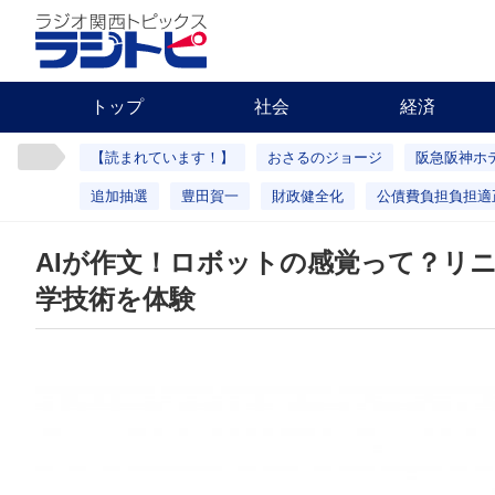
トップ
社会
経済
【読まれています！】
おさるのジョージ
阪急阪神ホ
追加抽選
豊田賀一
財政健全化
公債費負担負担適
AIが作文！ロボットの感覚って？リ
学技術を体験