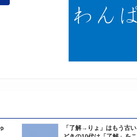
ゅ
「了解→りょ」はもう古い
どきの10代は「了解」を