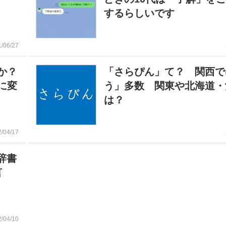
するらしいです
1/06/27
か？
「さらぴん」て？ 関西で
に変
う」多数 関東や北海道・
は？
2/04/17
辞書
言
2/04/10