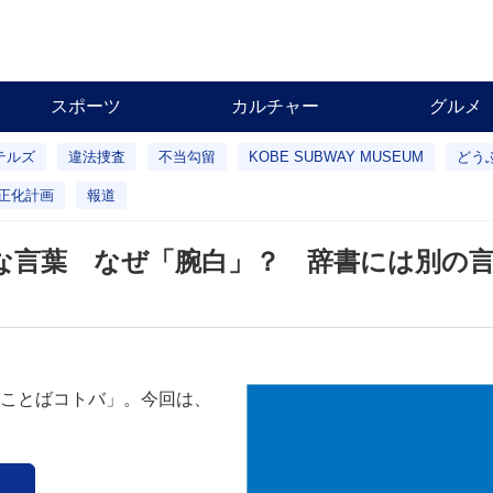
スポーツ
カルチャー
グルメ
テルズ
違法捜査
不当勾留
KOBE SUBWAY MUSEUM
どう
正化計画
報道
な言葉 なぜ「腕白」？ 辞書には別の
ことばコトバ」。今回は、