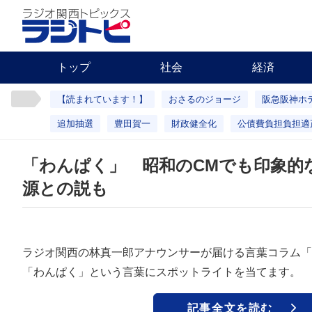
トップ
社会
経済
【読まれています！】
おさるのジョージ
阪急阪神ホ
追加抽選
豊田賀一
財政健全化
公債費負担負担適
「わんぱく」 昭和のCMでも印象的
源との説も
ラジオ関西の林真一郎アナウンサーが届ける言葉コラム「
「わんぱく」という言葉にスポットライトを当てます。
記事全文を読む