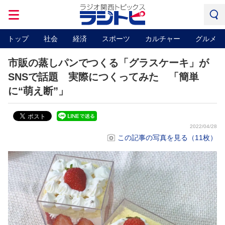
トップ
社会
経済
スポーツ
カルチャー
グルメ
市販の蒸しパンでつくる「グラスケーキ」が
SNSで話題 実際につくってみた 「簡単
に“萌え断”」
2022/04/28
この記事の写真を見る（11枚）