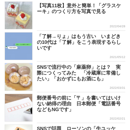
【写真11枚】意外と簡単！「グラスケ
ーキ」のつくり方を写真で見る
2022/04/28
「了解→りょ」はもう古い いまどき
の10代は「了解」をこう表現するらし
いです
2021/05/12
SNSで流行中の「麻薬卵」とは？ 実
際につくってみた 「冷蔵庫に常備し
たい」「おかずにもお酒にも」
2022/03/31
郵便番号の前に「〒」を書いてはいけ
ない納得の理由 日本郵便「電話番号
などもNGです」
2022/02/21
SNSで話題 ローソンの「牛ユッケ