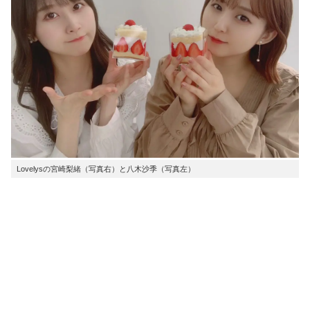
Lovelysの宮崎梨緒（写真右）と八木沙季（写真左）