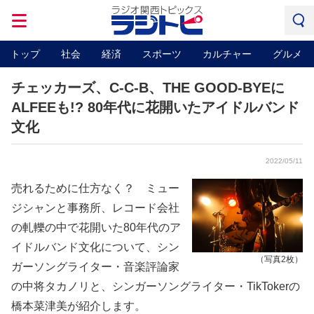
トップ
社会
経済
スポーツ
カルチャー
グルメ
チェッカーズ、C-C-B、THE GOOD-BYEに
ALFEEも!? 80年代に花開いたアイドルバンド
文化
2022/05/11
売れるために仕方なく？ ミュー
ジシャンと事務所、レコード会社
の軋轢の中で花開いた80年代のア
イドルバンド文化について、シン
（写真2枚）
ガーソングライター・音楽評論家
の中将タカノリと、シンガーソングライター・TikTokerの
橋本菜津美が紹介します。