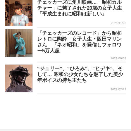
チェッカーズに角川映画…「昭和カル
チャー」に魅了された20歳の女子大生
「平成生まれに昭和は新しい」
2021/11/23
「チェッカーズのレコード」から昭和
レトロに陶酔 女子大生・阪田マリン
さん 「ネオ昭和」を発信しフォロワ
ー5万人超
2021/09/03
“ジュリー”、“ひろみ”、“ヒデキ”、そ
して… 昭和の少女たちを魅了した美少
年ボイスの持ち主たち
2022/02/22