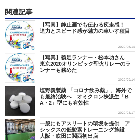
関連記事
【写真】静止画でも伝わる疾走感！
迫力とスピード感が魅力の車いす種目
2022/05/14
【写真】義足ランナー・松本功さん
東京2020オリンピック聖火リレーのラ
ンナーも務めた
2022/05/14
塩野義製薬 「コロナ飲み薬」、海外で
も最終治験へ オミクロン株派生「B
A・2」型にも有効性
2022/03/17
一般にもアスリートの環境を提供 ア
シックスの低酸素トレーニング施設
大阪・吹田に関西初出店