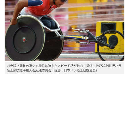
パラ陸上競技の車いす種目は迫力とスピード感が魅力（提供：神戸2024世界パラ
陸上競技選手権大会組織委員会、撮影：日本パラ陸上競技連盟）