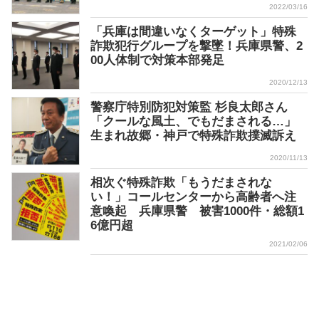
2022/03/16
「兵庫は間違いなくターゲット」特殊
詐欺犯行グループを撃墜！兵庫県警、2
00人体制で対策本部発足
2020/12/13
警察庁特別防犯対策監 杉良太郎さん
「クールな風土、でもだまされる…」
生まれ故郷・神戸で特殊詐欺撲滅訴え
2020/11/13
相次ぐ特殊詐欺「もうだまされな
い！」コールセンターから高齢者へ注
意喚起 兵庫県警 被害1000件・総額1
6億円超
2021/02/06