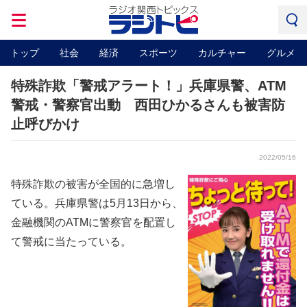
トップ
社会
経済
スポーツ
カルチャー
グルメ
特殊詐欺「警戒アラート！」兵庫県警、ATM
警戒・警察官出動 西田ひかるさんも被害防
止呼びかけ
2022/05/16
特殊詐欺の被害が全国的に急増し
ている。兵庫県警は5月13日から、
金融機関のATMに警察官を配置し
て警戒に当たっている。