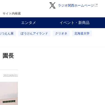
ラジオ関西ホームページ
サイト内検索
エンタメ
イベント・新商品
ぶつえん展
ぼうけんアイランド
クリオネ
北海道大学
」園長
2022/05/21