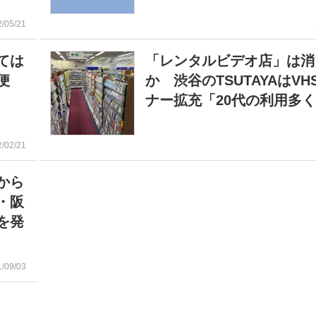
2/05/21
ては
「レンタルビデオ店」は消
便
か 渋谷のTSUTAYAはVH
ナー拡充「20代の利用多
2/02/21
から
・阪
を発
1/09/03