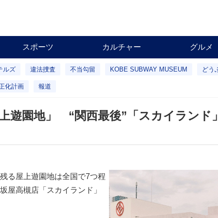
スポーツ
カルチャー
グルメ
テルズ
違法捜査
不当勾留
KOBE SUBWAY MUSEUM
どう
正化計画
報道
上遊園地」 “関西最後”「スカイランド
残る屋上遊園地は全国で7つ程
坂屋高槻店「スカイランド」