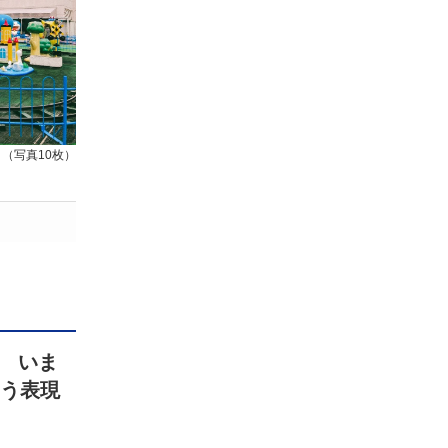
（写真10枚）
 いま
こう表現