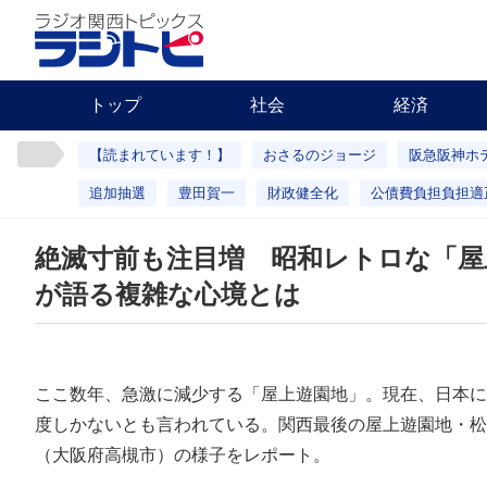
トップ
社会
経済
【読まれています！】
おさるのジョージ
阪急阪神ホ
追加抽選
豊田賀一
財政健全化
公債費負担負担適
絶滅寸前も注目増 昭和レトロな「屋
が語る複雑な心境とは
ここ数年、急激に減少する「屋上遊園地」。現在、日本に
度しかないとも言われている。関西最後の屋上遊園地・松
（大阪府高槻市）の様子をレポート。