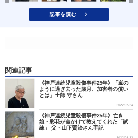
記事を読む
関連記事
《神戸連続児童殺傷事件25年》「嵐の
ように過ぎ去った歳月、加害者の償い
とは」土師 守さん
2022/05/24
《神戸連続児童殺傷事件25年》亡き
娘・彩花が命かけて教えてくれた「試
練」 父・山下賢治さん手記
2022/03/23