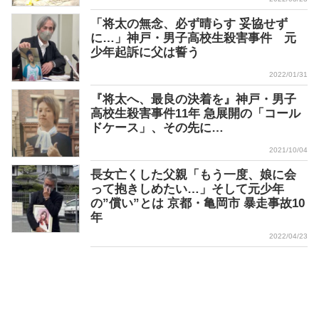
「将太の無念、必ず晴らす 妥協せず
に…」神戸・男子高校生殺害事件 元
少年起訴に父は誓う
2022/01/31
『将太へ、最良の決着を』神戸・男子
高校生殺害事件11年 急展開の「コール
ドケース」、その先に…
2021/10/04
長女亡くした父親「もう一度、娘に会
って抱きしめたい…」そして元少年
の”償い”とは 京都・亀岡市 暴走事故10
年
2022/04/23