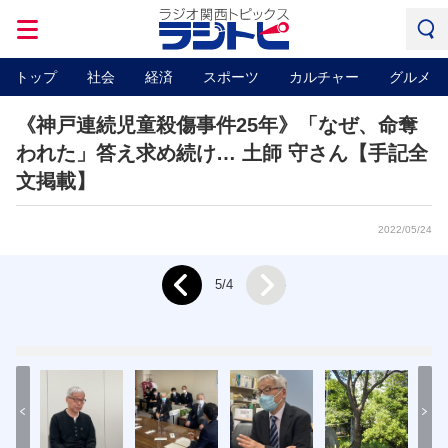
トップ
社会
経済
スポーツ
カルチャー
グルメ
《神戸連続児童殺傷事件25年》「なぜ、命奪
われた」答え求め続け… 土師 守さん【手記全
文掲載】
2022/05/24
Next
5/4
Prev