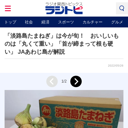
トップ
社会
経済
スポーツ
カルチャー
グルメ
「淡路島たまねぎ」は今が旬！ おいしいも
のは「丸くて重い」「首が締まって根も硬
い」 JAあわじ島が解説
2022/05/26
Next
1/2
Prev