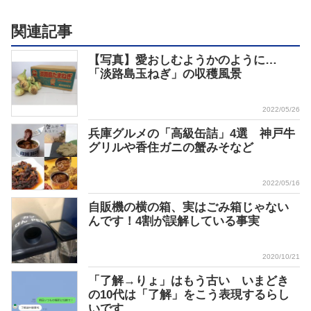
関連記事
【写真】愛おしむようかのように…
「淡路島玉ねぎ」の収穫風景
2022/05/26
兵庫グルメの「高級缶詰」4選 神戸牛
グリルや香住ガニの蟹みそなど
2022/05/16
自販機の横の箱、実はごみ箱じゃない
んです！4割が誤解している事実
2020/10/21
「了解→りょ」はもう古い いまどき
の10代は「了解」をこう表現するらし
いです