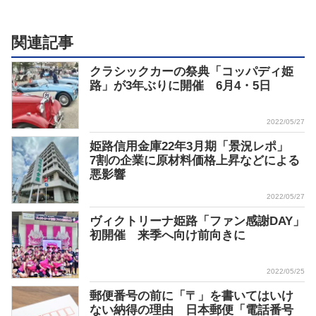
関連記事
クラシックカーの祭典「コッパディ姫
路」が3年ぶりに開催 6月4・5日
2022/05/27
姫路信用金庫22年3月期「景況レポ」
7割の企業に原材料価格上昇などによる
悪影響
2022/05/27
ヴィクトリーナ姫路「ファン感謝DAY」
初開催 来季へ向け前向きに
2022/05/25
郵便番号の前に「〒」を書いてはいけ
ない納得の理由 日本郵便「電話番号