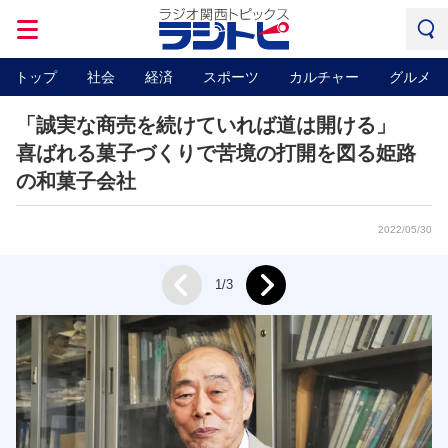
トップ
社会
経済
スポーツ
カルチャー
グルメ
「誠実な商売を続けていれば道は開ける」
喜ばれる菓子づくりで苦境の打開を図る姫路
の和菓子会社
2022/05/30
Next
1/3
Prev