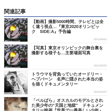
関連記事
【動画】撮影5000時間、テレビとは全
く違う視点…『東京2020オリンピッ
ク SIDE:A』予告編
2022/06/01
【写真】東京オリンピックの舞台裏を
撮影する様子も…主要場面写真
2022/06/01
トラウマを背負っていたオードリー・
ヘプバーン 名声に隠された本当の姿
を描くドキュメンタリー
2022/04/27
「ベルばら」オスカルのモデルとされ
た美少年の“天国と地獄” ドキュメン
タリー映画『世界で一番美しい少年』