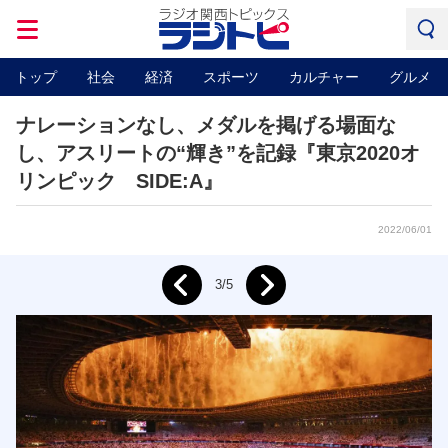
トップ
社会
経済
スポーツ
カルチャー
グルメ
ナレーションなし、メダルを掲げる場面な
し、アスリートの“輝き”を記録『東京2020オ
リンピック SIDE:A』
2022/06/01
Next
3/5
Prev