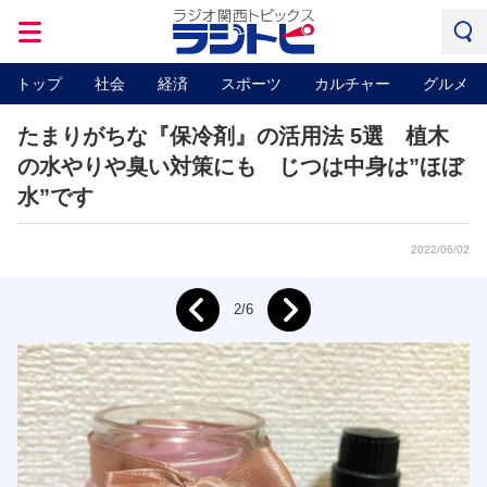
トップ
社会
経済
スポーツ
カルチャー
グルメ
たまりがちな『保冷剤』の活用法 5選 植木
の水やりや臭い対策にも じつは中身は”ほぼ
水”です
2022/06/02
Next
2/6
Prev