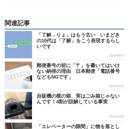
関連記事
「了解→りょ」はもう古い いまどき
の10代は「了解」をこう表現するらし
いです
2021/05/12
郵便番号の前に「〒」を書いてはいけ
ない納得の理由 日本郵便「電話番号
などもNGです」
2022/02/21
自販機の横の箱、実はごみ箱じゃない
んです！4割が誤解している事実
2020/10/21
「エレベーターの隙間」に物を落とし