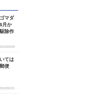
ゴマダ
6月か
駆除作
2022/05/29
いては
郵便
」
2022/02/21