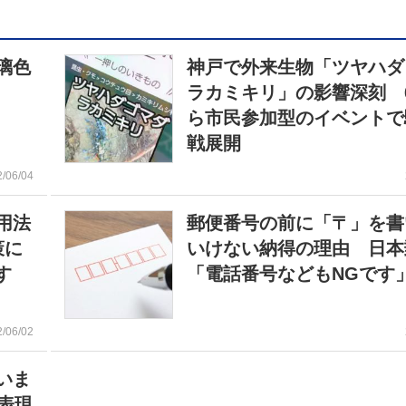
璃色
神戸で外来生物「ツヤハダ
ラカミキリ」の影響深刻 
ら市民参加型のイベントで
戦展開
2/06/04
用法
郵便番号の前に「〒」を書
策に
いけない納得の理由 日本
す
「電話番号などもNGです
2/06/02
いま
表現