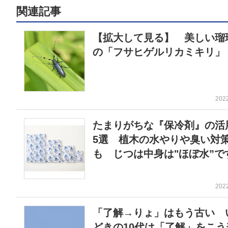
関連記事
【拡大して見る】 美しい瑠
の「フサヒゲルリカミキリ」
202
たまりがちな『保冷剤』の活
5選 植木の水やりや臭い対
も じつは中身は"ほぼ水”で
202
「了解→りょ」はもう古い 
どきの10代は「了解」をこう