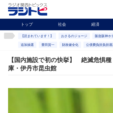
トップ
社会
経済
【読まれています！】
おさるのジョージ
阪急阪神ホ
追加抽選
豊田賀一
財政健全化
公債費負担負担適
【国内施設で初の快挙】 絶滅危惧種
庫・伊丹市昆虫館