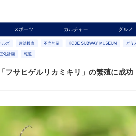
スポーツ
カルチャー
グルメ
テルズ
違法捜査
不当勾留
KOBE SUBWAY MUSEUM
どう
正化計画
報道
「フサヒゲルリカミキリ」の繁殖に成功