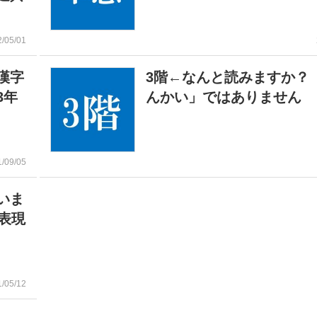
2/05/01
漢字
3階←なんと読みますか？
3年
んかい」ではありません
1/09/05
いま
表現
1/05/12