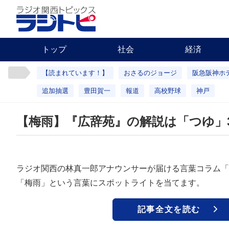
トップ
社会
経済
【読まれています！】
おさるのジョージ
阪急阪神ホ
追加抽選
豊田賀一
報道
高校野球
神戸
【梅雨】『広辞苑』の解説は「つゆ」
ラジオ関西の林真一郎アナウンサーが届ける言葉コラム「
「梅雨」という言葉にスポットライトを当てます。
記事全文を読む