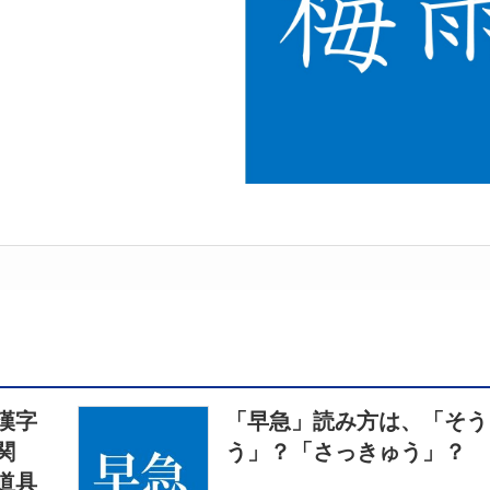
漢字
「早急」読み方は、「そう
関
う」？「さっきゅう」？
道具