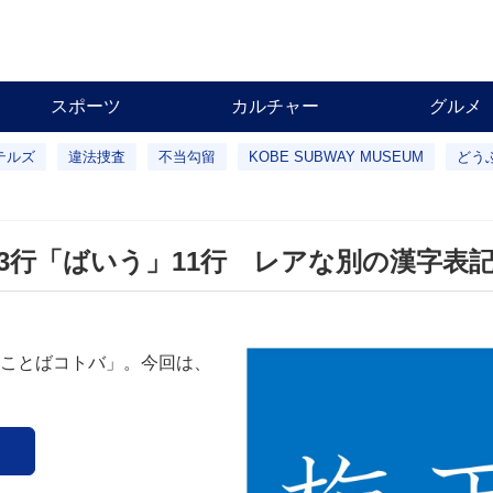
スポーツ
カルチャー
グルメ
テルズ
違法捜査
不当勾留
KOBE SUBWAY MUSEUM
どう
3行「ばいう」11行 レアな別の漢字表
ことばコトバ」。今回は、