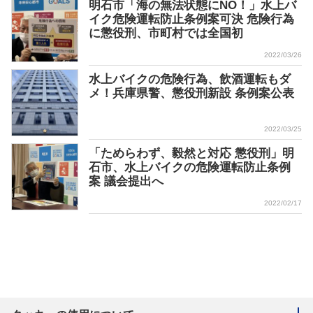
明石市「海の無法状態にNO！」水上バ
イク危険運転防止条例案可決 危険行為
に懲役刑、市町村では全国初
2022/03/26
水上バイクの危険行為、飲酒運転もダ
メ！兵庫県警、懲役刑新設 条例案公表
2022/03/25
「ためらわず、毅然と対応 懲役刑」明
石市、水上バイクの危険運転防止条例
案 議会提出へ
2022/02/17