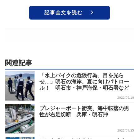
記事全文を読む
関連記事
「水上バイクの危険行為、目を光ら
せ…」明石の海岸、夏に向けパトロー
ル！ 明石市・神戸海保・明石署など
2022/05/18
プレジャーボート衝突、海中転落の男
性が右足切断 兵庫・明石沖
2022/04/25