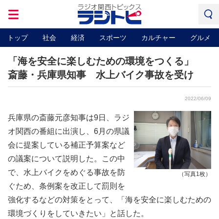
トップ
社会
経済
スポーツ
カルチャー
グルメ
「海を安全に楽しむための環境をつくる」
斎藤・兵庫県知事 水上バイク事故を受け
2022/06/09
兵庫県の斎藤元彦知事は9日、ラジ
オ関西の番組に出演し、6月の県議
会に提案している補正予算案など
の議案について説明した。この中
で、水上バイクをめぐる事故を防
（写真1枚）
ぐため、条例案を改正して罰則を
強化するなどの対策をとって、「海を安全に楽しむための
環境づくりをしていきたい」と話した。