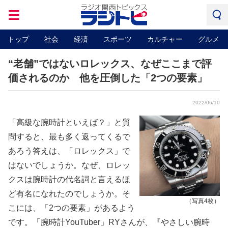
トップ
社会
経済
スポーツ
カルチャー
グルメ
“老舗”ではないロレックス、なぜここまで評
価されるのか 他を圧倒した「2つの要素」
2022/06/10
「高級な腕時計といえば？」と質
問すると、最も多く返ってくるで
あろう答えは、「ロレックス」で
はないでしょうか。なぜ、ロレッ
クスは腕時計の代名詞と言えるほ
ど有名になれたのでしょうか。そ
（写真4枚）
こには、「2つの要素」があるよう
です。「腕時計YouTuber」RYさんが、『やさしい腕時