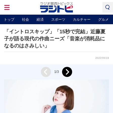
トップ
社会
経済
スポーツ
カルチャー
グルメ
「イントロスキップ」「15秒で完結」近藤夏
子が語る現代の作曲ニーズ「音楽が消耗品に
なるのはさみしい」
2022/06/19
Next
1/3
Prev