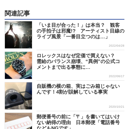
関連記事
「いま目が合った！」は本当？ 観客
の手拍子は邪魔!? アーティスト目線の
ライブ風景「一番目立つのは…」
2022/04/28
ロレックスはなぜ定価で買えない？
需給のバランス崩壊、“異例”の公式コ
メントまで出る事態に…
2022/06/17
自販機の横の箱、実はごみ箱じゃない
んです！4割が誤解している事実
2020/10/21
郵便番号の前に「〒」を書いてはいけ
ない納得の理由 日本郵便「電話番号
などもNGです」