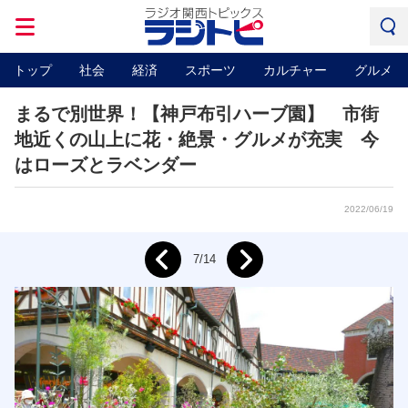
トップ
社会
経済
スポーツ
カルチャー
グルメ
まるで別世界！【神戸布引ハーブ園】 市街
地近くの山上に花・絶景・グルメが充実 今
はローズとラベンダー
2022/06/19
Next
7/14
Prev