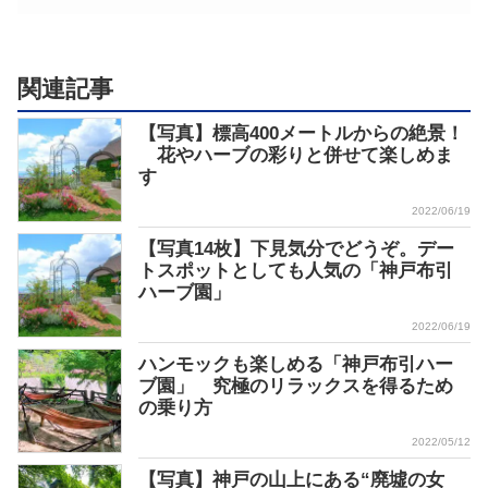
関連記事
【写真】標高400メートルからの絶景！
花やハーブの彩りと併せて楽しめま
す
2022/06/19
【写真14枚】下見気分でどうぞ。デー
トスポットとしても人気の「神戸布引
ハーブ園」
2022/06/19
ハンモックも楽しめる「神戸布引ハー
ブ園」 究極のリラックスを得るため
の乗り方
2022/05/12
【写真】神戸の山上にある“廃墟の女