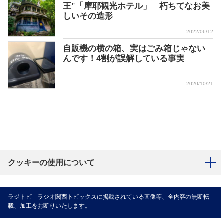
王”「摩耶観光ホテル」 朽ちてなお美
しいその造形
2022/06/12
自販機の横の箱、実はごみ箱じゃない
んです！4割が誤解している事実
2020/10/21
クッキーの使用について
ラジトピ ラジオ関西トピックスに掲載されている画像等、全内容の無断転
載、加工をお断りいたします。