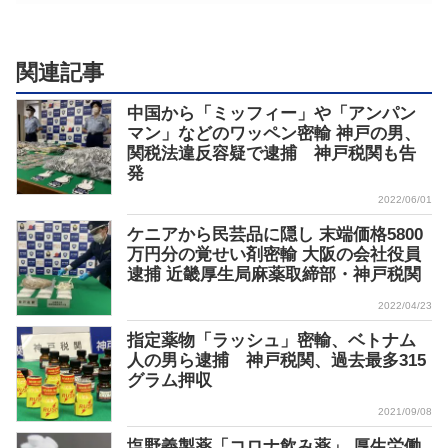
関連記事
中国から「ミッフィー」や「アンパン
マン」などのワッペン密輸 神戸の男、
関税法違反容疑で逮捕 神戸税関も告
発
2022/06/01
ケニアから民芸品に隠し 末端価格5800
万円分の覚せい剤密輸 大阪の会社役員
逮捕 近畿厚生局麻薬取締部・神戸税関
2022/04/23
指定薬物「ラッシュ」密輸、ベトナム
人の男ら逮捕 神戸税関、過去最多315
グラム押収
2021/09/08
塩野義製薬「コロナ飲み薬」 厚生労働