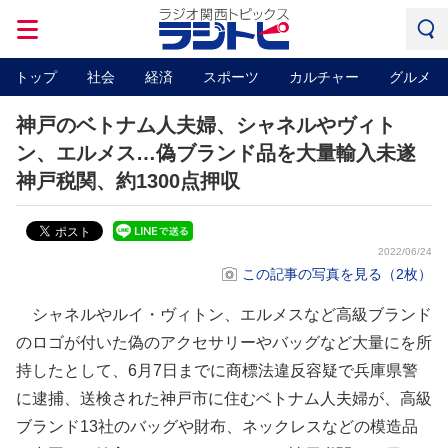
トップ
社会
経済
スポーツ
カルチャー
グルメ
神戸のベトナム人夫婦、シャネルやヴィト
ン、エルメス…偽ブランド品を大量輸入未遂
神戸税関、約1300点押収
2022/06/24
この記事の写真を見る（2枚）
シャネルやルイ・ヴィトン、エルメスなど高級ブランド
のロゴが付いた偽のアクセサリーやバッグなど大量にを所
持したとして、6月7日までに商標法違反容疑で兵庫県警
に逮捕、送検された神戸市に住むベトナム人夫婦が、高級
ブランド13社のバッグや財布、ネックレスなどの模造品