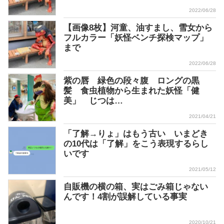
2022/06/28
【画像8枚】河童、油すまし、雪女から
フルカラー「妖怪ベンチ探検マップ」
まで
2022/06/28
紫の唇 緑色の段々腹 ロングの黒
髪 食虫植物から生まれた妖怪「健
美」 じつは…
2021/04/21
「了解→りょ」はもう古い いまどき
の10代は「了解」をこう表現するらし
いです
2021/05/12
自販機の横の箱、実はごみ箱じゃない
んです！4割が誤解している事実
2020/10/21