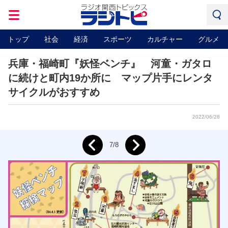
トップ
社会
経済
スポーツ
カルチャー
グルメ
兵庫・福崎町『妖怪ベンチ』 河童・ガタロ
に続けと町内19か所に マップ片手にレンタ
サイクルがおすすめ
2022/06/28
Next
7/8
Prev