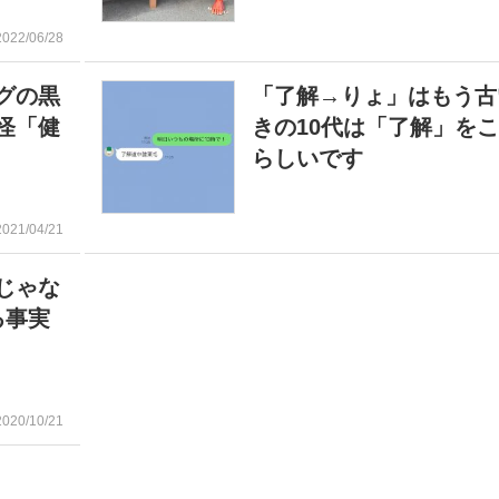
2022/06/28
グの黒
「了解→りょ」はもう古
怪「健
きの10代は「了解」を
らしいです
2021/04/21
じゃな
る事実
2020/10/21