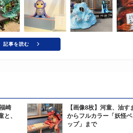
記事を読む
R福崎
【画像8枚】河童、油す
童と、
からフルカラー「妖怪ベ
ップ」まで