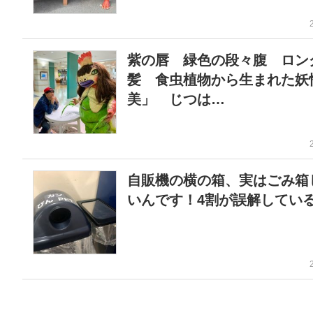
紫の唇 緑色の段々腹 ロン
髪 食虫植物から生まれた妖
美」 じつは…
自販機の横の箱、実はごみ箱
いんです！4割が誤解してい