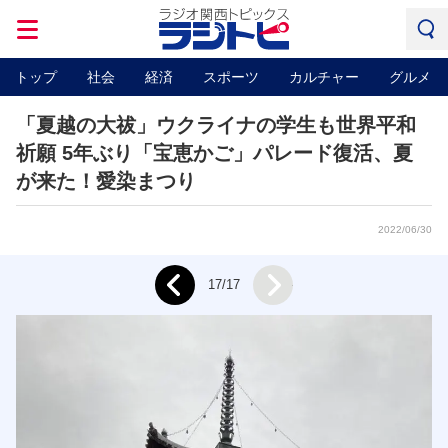
トップ
社会
経済
スポーツ
カルチャー
グルメ
「夏越の大祓」ウクライナの学生も世界平和
祈願 5年ぶり「宝恵かご」パレード復活、夏
が来た！愛染まつり
2022/06/30
Next
17/17
Prev