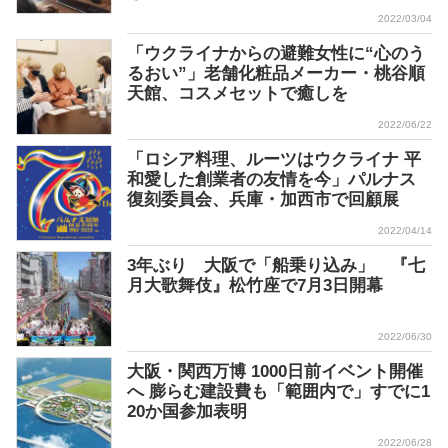
2022/03/04
「ウクライナからの避難女性に“心のう
るおい”」老舗化粧品メーカー・桃谷順
天館、コスメセットで癒しを
2022/06/22
「ロシア料理、ルーツはウクライナ 平
和愛した創業者の友情を今」パルナス
復刻委員会、兵庫・加西市で回顧展
2022/04/14
3年ぶり 大阪で「船乗り込み」 『七
月大歌舞伎』松竹座で7月3日開幕
2022/06/30
大阪・関西万博 1000日前イベント開催
へ 膨らむ建設費も「範囲内で」すでに1
20か国参加表明
2022/06/28