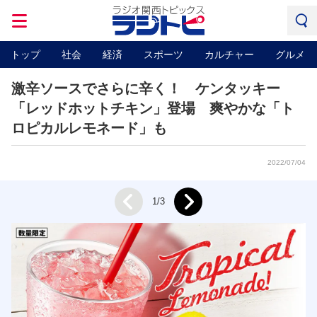
トップ
社会
経済
スポーツ
カルチャー
グルメ
激辛ソースでさらに辛く！ ケンタッキー
「レッドホットチキン」登場 爽やかな「ト
ロピカルレモネード」も
2022/07/04
Next
1/3
Prev