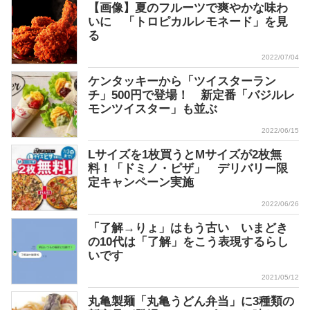
【画像】夏のフルーツで爽やかな味わ
いに 「トロピカルレモネード」を見
る
2022/07/04
ケンタッキーから「ツイスターラン
チ」500円で登場！ 新定番「バジルレ
モンツイスター」も並ぶ
2022/06/15
Lサイズを1枚買うとMサイズが2枚無
料！「ドミノ・ピザ」 デリバリー限
定キャンペーン実施
2022/06/26
「了解→りょ」はもう古い いまどき
の10代は「了解」をこう表現するらし
いです
2021/05/12
丸亀製麺「丸亀うどん弁当」に3種類の