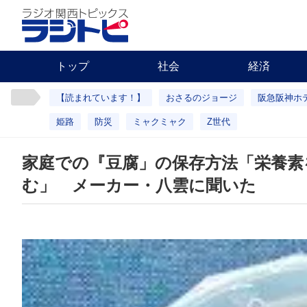
トップ
社会
経済
【読まれています！】
おさるのジョージ
阪急阪神ホ
姫路
防災
ミャクミャク
Z世代
家庭での『豆腐」の保存方法「栄養
む」 メーカー・八雲に聞いた