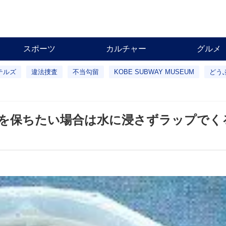
スポーツ
カルチャー
グルメ
テルズ
違法捜査
不当勾留
KOBE SUBWAY MUSEUM
どう
素を保ちたい場合は水に浸さずラップでく