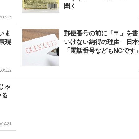
聞く
2/07/15
いま
郵便番号の前に「〒」を書
表現
いけない納得の理由 日本
「電話番号などもNGです
1/05/12
じゃ
いる
0/10/21