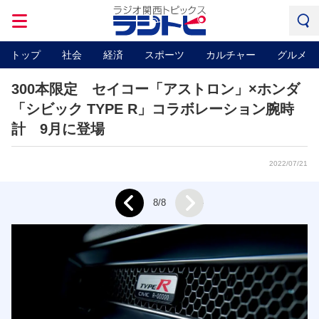
トップ
社会
経済
スポーツ
カルチャー
グルメ
300本限定 セイコー「アストロン」×ホンダ
「シビック TYPE R」コラボレーション腕時
計 9月に登場
2022/07/21
Next
8/8
Prev