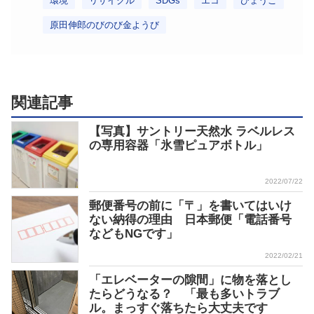
環境
リサイクル
SDGs
エコ
ひょうご
原田伸郎のびのび金ようび
関連記事
【写真】サントリー天然水 ラベルレス
の専用容器「氷雪ピュアボトル」
2022/07/22
郵便番号の前に「〒」を書いてはいけ
ない納得の理由 日本郵便「電話番号
などもNGです」
2022/02/21
「エレベーターの隙間」に物を落とし
たらどうなる？ 「最も多いトラブ
ル。まっすぐ落ちたら大丈夫です