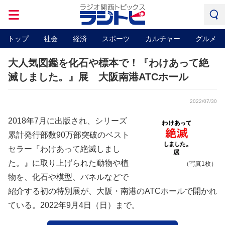
トップ
社会
経済
スポーツ
カルチャー
グルメ
大人気図鑑を化石や標本で！『わけあって絶
滅しました。』展 大阪南港ATCホール
2022/07/30
2018年7月に出版され、シリーズ
累計発行部数90万部突破のベスト
セラー『わけあって絶滅しまし
た。』に取り上げられた動物や植
（写真1枚）
物を、化石や模型、パネルなどで
紹介する初の特別展が、大阪・南港のATCホールで開かれ
ている。2022年9月4日（日）まで。