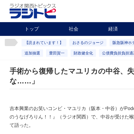
トップ
社会
経済
【読まれています！】
おさるのジョージ
阪急阪神ホ
追加抽選
豊田賀一
財政健全化
公債費負担負担適
手術から復帰したマユリカの中谷、
な……」
吉本興業のお笑いコンビ・マユリカ（阪本・中谷）がPodc
のうなげろりん！！』（ラジオ関西）で、中谷が受けた喉
て語った。