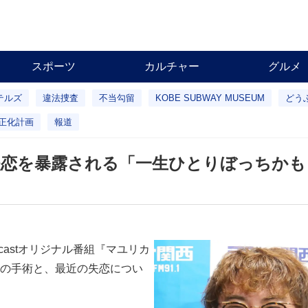
スポーツ
カルチャー
グルメ
テルズ
違法捜査
不当勾留
KOBE SUBWAY MUSEUM
どう
正化計画
報道
失恋を暴露される「一生ひとりぼっちかも
astオリジナル番組『マユリカ
の手術と、最近の失恋につい