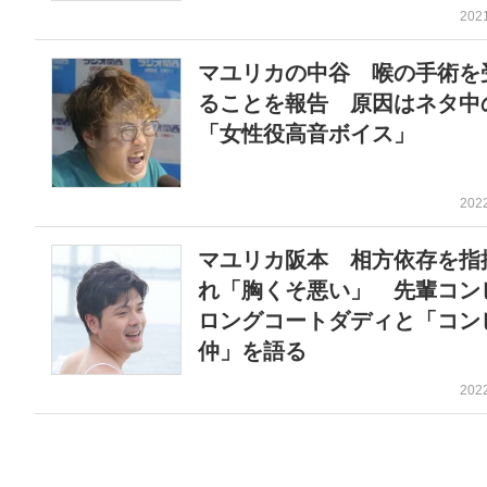
202
マユリカの中谷 喉の手術を
ることを報告 原因はネタ中
「女性役高音ボイス」
202
マユリカ阪本 相方依存を指
れ「胸くそ悪い」 先輩コン
ロングコートダディと「コン
仲」を語る
202