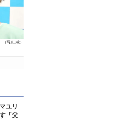
（写真1枚）
たマユリ
す「父