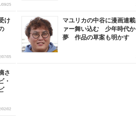
1/09/25
受け
マユリカの中谷に漫画連載
の
ァー舞い込む 少年時代か
夢 作品の草案も明かす
2/07/05
摘さ
ビ・
ビ
2/02/02