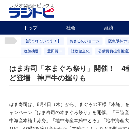
トップ
社会
経済
【読まれています！】
おさるのジョージ
阪急阪神ホ
追加抽選
豊田賀一
財政健全化
公債費負担負担適
はま寿司「本まぐろ祭り」開催！ 4
ど登場 神戸牛の握りも
はま寿司は、8月4日（木）から、まぐろの王様「本鮪」
ャンペーン「はま寿司の本まぐろ祭り」を開催。「三陸産
中海産本鮪上赤身」「地中海産本鮪中とろ」「地中海産大
りや、4種類を盛り合わせた「本鮪づくし」などを販売す