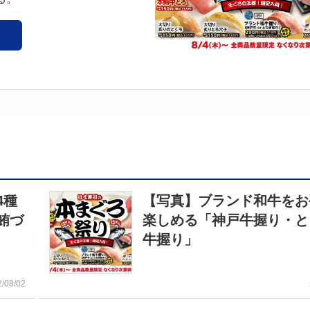
4種
【写真】ブランド和牛をお
鮪づ
楽しめる「神戸牛握り・と
牛握り」
2/08/02