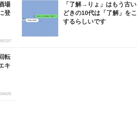
酒場
「了解→りょ」はもう古い
に登
どきの10代は「了解」を
するらしいです
2/07/27
回転
エキ
2/04/25