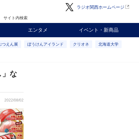
ラジオ関西ホームページ
サイト内検索
エンタメ
イベント・新商品
ぶつえん展
ぼうけんアイランド
クリオネ
北海道大学
し」な
2022/08/02