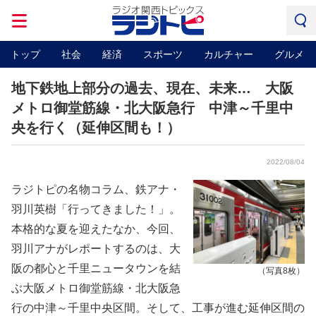
トップ
社会
経済
スポーツ
カルチャー
グルメ
地下鉄地上部分の過去、現在、未来… 大阪
メトロ御堂筋線・北大阪急行 中津～千里中
央を行く（延伸区間も！）
2022/08/04
ラジトピの名物コラム、鉄アナ・
羽川英樹「行ってきました！」。
本格的な夏を迎えたなか、今回、
羽川アナがレポートするのは、大
阪の都心と千里ニュータウンを結
（写真8枚）
ぶ大阪メトロ御堂筋線・北大阪急
行の中津～千里中央区間。そして、工事が進む延伸区間の