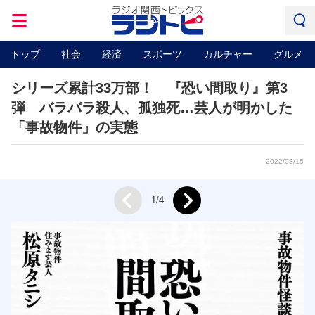
トップ
社会
経済
スポーツ
カルチャー
グルメ
シリーズ累計33万部！ 『恐い間取り』第3
弾 バラバラ殺人、孤独死…芸人が明かした
「事故物件」の実態
2022/08/15
Next
1/4
Prev