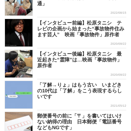
通」
2022/08/15
【インタビュー前編】松原タニシ テ
レビの企画から始まった“事故物件住み
ます芸人” 映画「事故物件」原作者
2020/09/22
【インタビュー後編】松原タニシ 最
近起きた“霊障”は…映画「事故物件」
原作者
2020/09/22
「了解→りょ」はもう古い いまどき
の10代は「了解」をこう表現するらし
いです
2021/05/12
郵便番号の前に「〒」を書いてはいけ
ない納得の理由 日本郵便「電話番号
などもNGです」