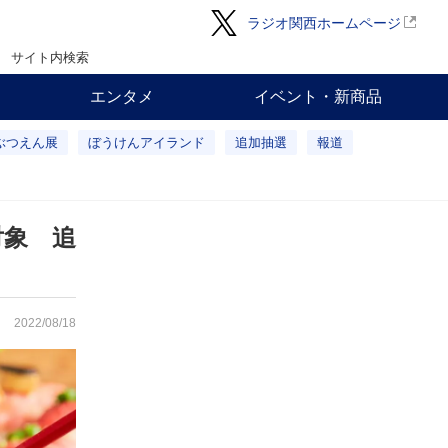
ラジオ関西ホームページ
サイト内検索
エンタメ
イベント・新商品
ぶつえん展
ぼうけんアイランド
追加抽選
報道
対象 追
2022/08/18