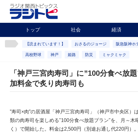
トップ
社会
経済
【読まれています！】
おさるのジョージ
阪急阪神ホ
高校野球
神戸
姫路
防災
ミャクミャク
「神戸三宮肉寿司」に”100分食べ放
加料金で炙り肉寿司も
”寿司×肉”の居酒屋「神戸三宮肉寿司」（神戸市中央区）
類の肉寿司を楽しめる"100分食べ放題プラン"を、月～
く）で開始した。料金は2,500円（別途お通し代220円）