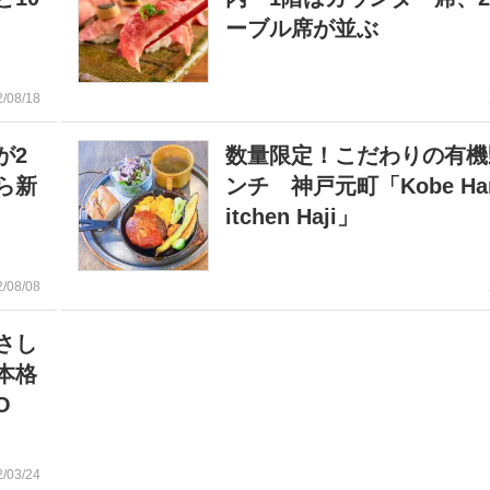
ーブル席が並ぶ
2/08/18
が2
数量限定！こだわりの有機
ら新
ンチ 神戸元町「Kobe Har
itchen Haji」
2/08/08
さし
本格
O
2/03/24