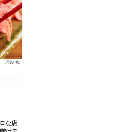
（写真6枚）
ロな店
2階はテ