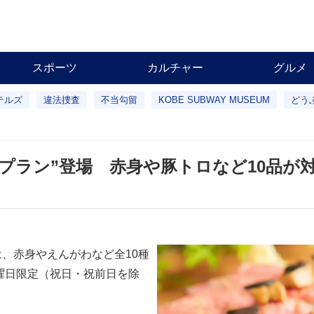
スポーツ
カルチャー
グルメ
テルズ
違法捜査
不当勾留
KOBE SUBWAY MUSEUM
どう
題プラン”登場 赤身や豚トロなど10品が
は、赤身やえんがわなど全10種
木曜日限定（祝日・祝前日を除
。