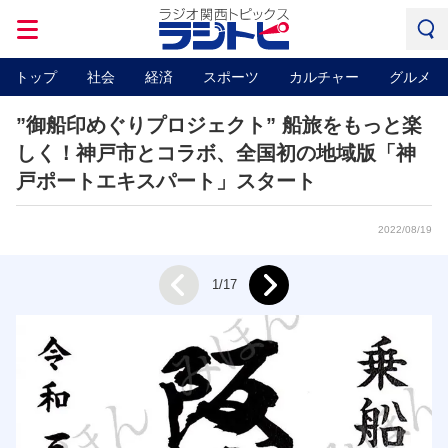
トップ
社会
経済
スポーツ
カルチャー
グルメ
”御船印めぐりプロジェクト” 船旅をもっと楽
しく！神戸市とコラボ、全国初の地域版「神
戸ポートエキスパート」スタート
2022/08/19
Next
1/17
Prev