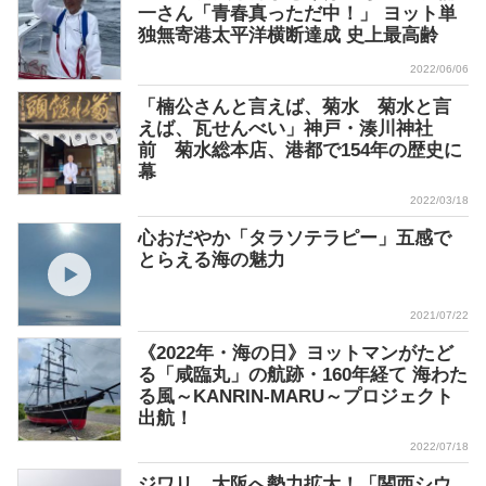
一さん「青春真っただ中！」 ヨット単
独無寄港太平洋横断達成 史上最高齢
2022/06/06
「楠公さんと言えば、菊水 菊水と言
えば、瓦せんべい」神戸・湊川神社
前 菊水総本店、港都で154年の歴史に
幕
2022/03/18
心おだやか「タラソテラピー」五感で
とらえる海の魅力
2021/07/22
《2022年・海の日》ヨットマンがたど
る「咸臨丸」の航跡・160年経て 海わた
る風～KANRIN-MARU～プロジェクト
出航！
2022/07/18
ジワリ、大阪へ勢力拡大！「関西シウ