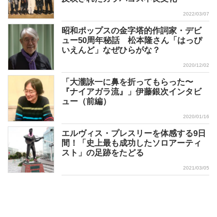
2022/03/07
昭和ポップスの金字塔的作詞家・デビ
ュー50周年秘話 松本隆さん「はっぴ
いえんど」なぜひらがな？
2020/12/02
「⼤瀧詠⼀に⿐を折ってもらった〜
『ナイアガラ流』」伊藤銀次インタビ
ュー（前編）
2020/01/16
エルヴィス・プレスリーを体感する9日
間！「史上最も成功したソロアーティ
スト」の足跡をたどる
2021/03/05