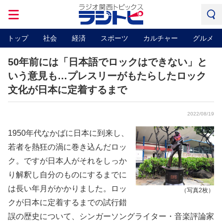
トップ
社会
経済
スポーツ
カルチャー
グルメ
50年前には「日本語でロックはできない」と
いう意見も…プレスリーがもたらしたロック
文化が日本に定着するまで
2022/08/19
1950年代なかばに日本に到来し、
若者を熱狂の渦に巻き込んだロッ
ク。ですが日本人がそれをしっか
り解釈し自分のものにするまでに
は長い年月がかかりました。ロッ
（写真2枚）
クが日本に定着するまでの試行錯
誤の歴史について、シンガーソングライター・音楽評論家