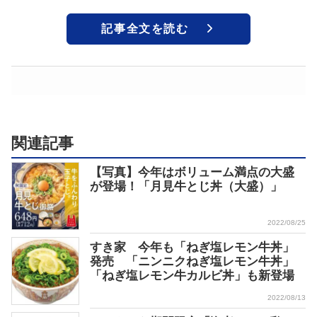
記事全文を読む
関連記事
【写真】今年はボリューム満点の大盛
が登場！「月見牛とじ丼（大盛）」
2022/08/25
すき家 今年も「ねぎ塩レモン牛丼」
発売 「ニンニクねぎ塩レモン牛丼」
「ねぎ塩レモン牛カルビ丼」も新登場
2022/08/13