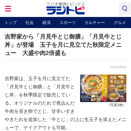
トップ
社会
経済
スポーツ
カルチャー
グルメ
吉野家から「月見牛とじ御膳」「月見牛とじ
丼」が登場 玉子を月に見立てた秋限定メニ
ュー 大盛や肉2倍盛も
2022/08/25
吉野家は、玉子を月に見立てた
「月見牛とじ御膳」と「月見牛と
じ丼」を秋季限定で販売してい
る。オリジナルのたれで煮込んだ
（写真3枚）
牛肉を溶き卵でとじ、甘辛いすき
やきたれを追加した「牛とじ」の上に生玉子を添えたメニ
ューで、テイクアウトも可能。