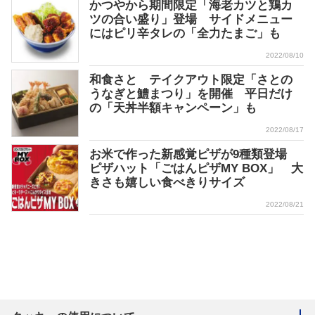
かつやから期間限定「海老カツと鶏カ
ツの合い盛り」登場 サイドメニュー
にはピリ辛タレの「全力たまご」も
2022/08/10
和食さと テイクアウト限定「さとの
うなぎと鱧まつり」を開催 平日だけ
の「天丼半額キャンペーン」も
2022/08/17
お米で作った新感覚ピザが9種類登場
ピザハット「ごはんピザMY BOX」 大
きさも嬉しい食べきりサイズ
2022/08/21